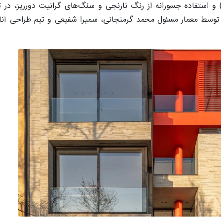
لی (وید) و استفاده جسورانه از رنگ نارنجی و سنگ‌های گرانیت دورریز، د
توسط معمار مسئول محمد گرمنجانی، سمیرا شفیعی و تیم طراحی آﻧﺎﻫ