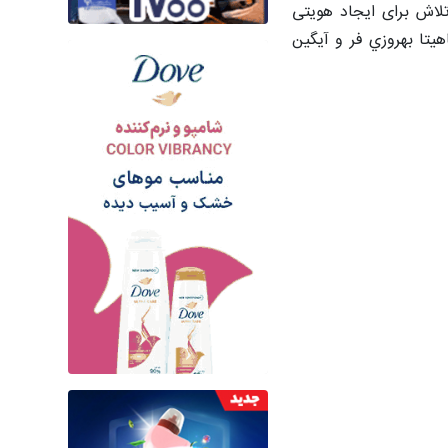
ر تلاش برای ایجاد هویتی
ﯿﺘﺎ ﺑﻬﺮوزي ﻓﺮ و آﯾﮕﯿﻦ