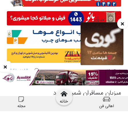
خانه
اهالی فن
مجله