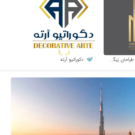
احان زیگورات
دکوراتیو آرته