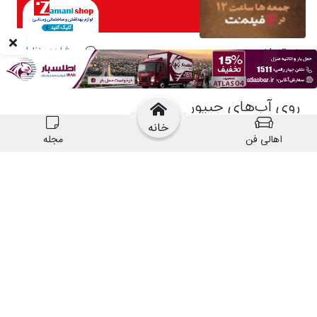
خانه
اهالی فن
مجله