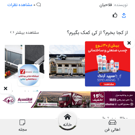
خانه
اهالی فن
مجله