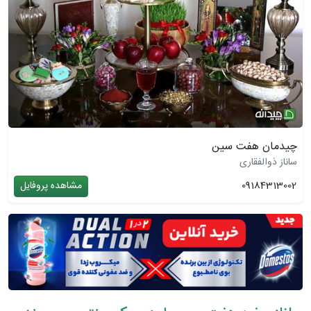
چیدمان هفت سین
ساناز ذوالفقاری
09184313002
مشاهده پروفایل