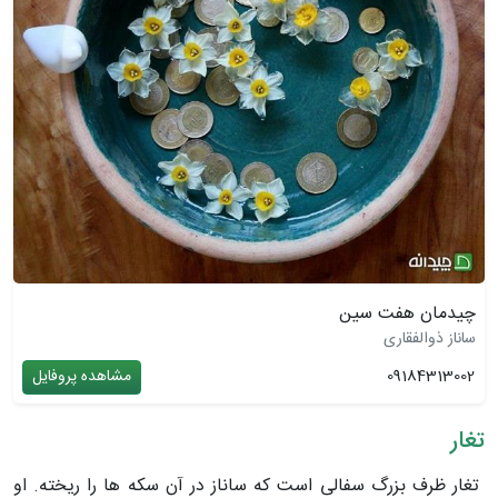
چیدمان هفت سین
ساناز ذوالفقاری
09184313002
مشاهده پروفایل
تغار
تغار ظرف بزرگ سفالی است که ساناز در آن سکه ها را ریخته. او