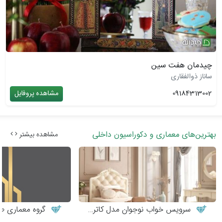
چیدمان هفت سین
ساناز ذوالفقاری
09184313002
مشاهده پروفایل
بهترین‌های معماری و دکوراسیون داخلی
مشاهده بیشتر
سرویس خواب نوجوان مدل کاترینا
گروه معماری طر