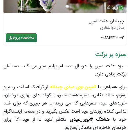
چیدمان هفت سین
ساناز ذوالفقاری
09184313002
مشاهده پروفایل
سبزه پر برکت
سبزه هفت سین را هرسال عمه ام برایم سبز می کند؛ دستشان
برکت زیادی دارد.
برای همراهی با
کمپین بوی عیدی چیدانه
از ترافیک اسفند، رسم و
رسوم، خانه تکانی، سفره هفت سین، شکوفه های بهاری درختان،
خریدهای عید، سفرهایی که می روید یا هر چیزی که برای شما
تداعی کننده روزهای عید است عکس بگیرید و در صفحه اینستاگرام
خود با
هشتگ #بوی_عیدی
منتشر کنید تا از عید ۹۶ برای
خودمان خاطره ای ماندگار بسازیم.