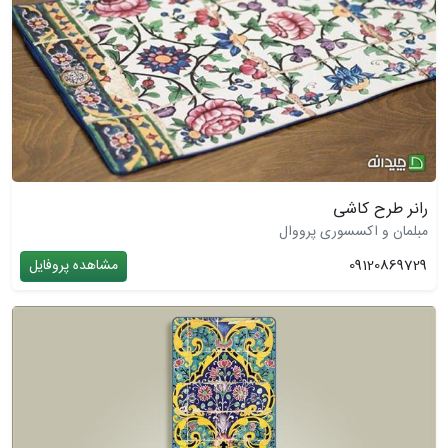
رانر طرح کاشی
مبلمان و اکسسوری پرووال
09120869729
مشاهده پروفایل