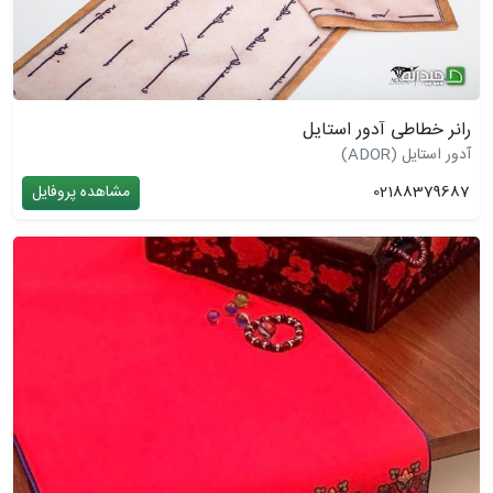
رانر خطاطی آدور استایل
آدور استایل (ADOR)
02188379687
مشاهده پروفایل