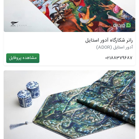
رانر شکارگاه آدور استایل
آدور استایل (ADOR)
02188379687
مشاهده پروفایل