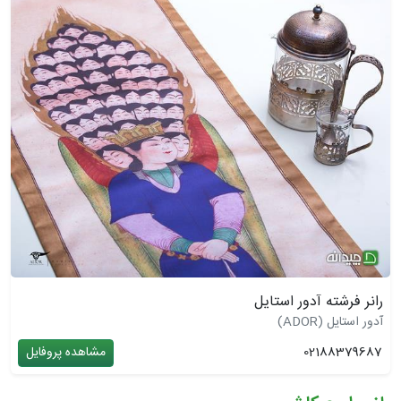
رانر فرشته آدور استایل
آدور استایل (ADOR)
02188379687
مشاهده پروفایل