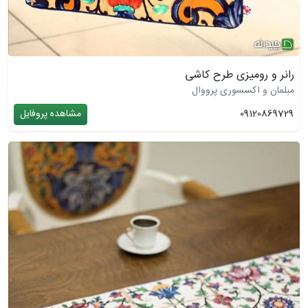
رانر و رومیزی طرح کاشی
مبلمان و اکسسوری پرووال
09120869729
مشاهده پروفایل