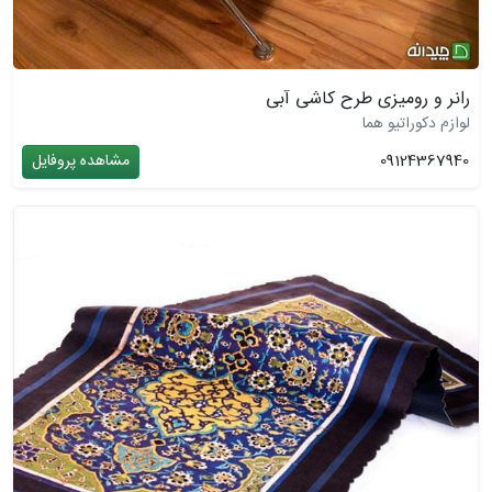
رانر و رومیزی طرح کاشی آبی
لوازم دکوراتیو هما
09124367940
مشاهده پروفایل