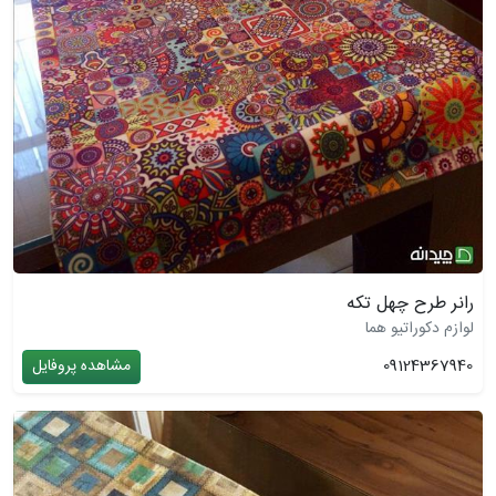
رانر طرح چهل تکه
لوازم دکوراتیو هما
09124367940
مشاهده پروفایل