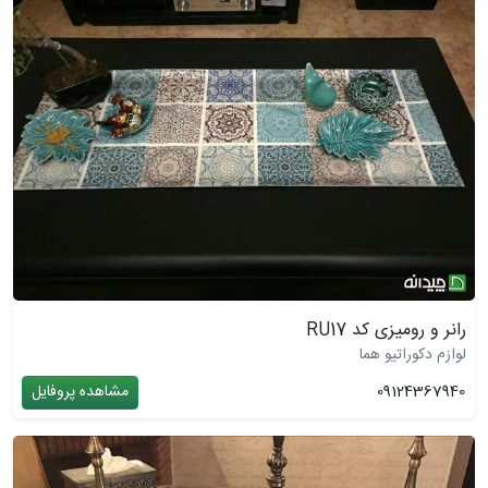
رانر و رومیزی کد RU17
لوازم دکوراتیو هما
09124367940
مشاهده پروفایل