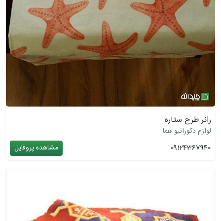
رانر طرح ستاره
لوازم دکوراتیو هما
09124367940
مشاهده پروفایل