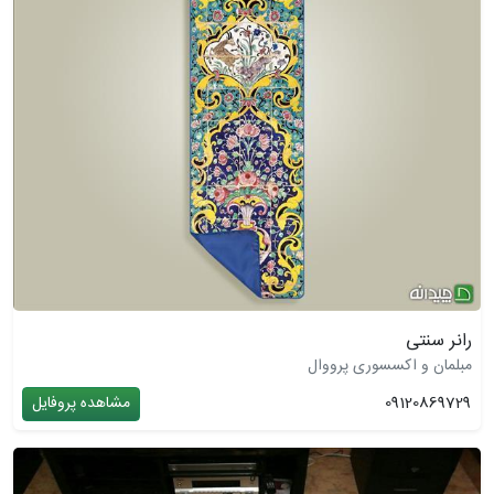
رانر سنتی
مبلمان و اکسسوری پرووال
09120869729
مشاهده پروفایل