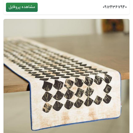
09124367940
مشاهده پروفایل