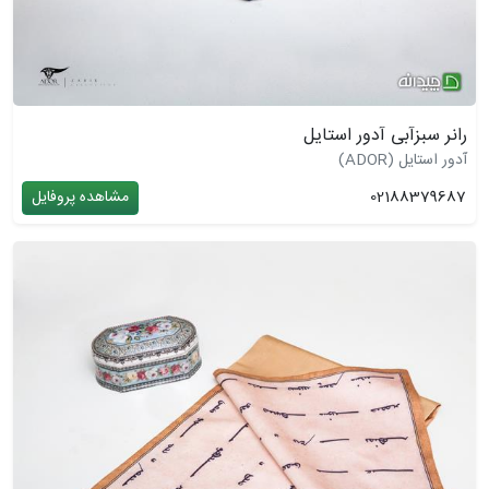
رانر سبزآبی آدور استایل
آدور استایل (ADOR)
02188379687
مشاهده پروفایل