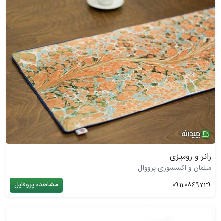
رانر و رومیزی
مبلمان و اکسسوری پرووال
09120869729
مشاهده پروفایل