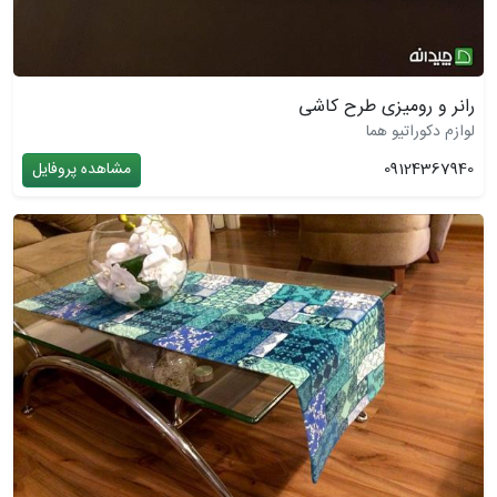
رانر و رومیزی طرح کاشی
لوازم دکوراتیو هما
09124367940
مشاهده پروفایل