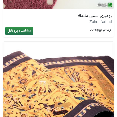
رومیزی سنتی ماندالا
Zahra farhad
02144133138
مشاهده پروفایل