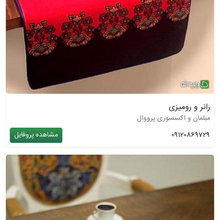
رانر و رومیزی
مبلمان و اکسسوری پرووال
09120869729
مشاهده پروفایل