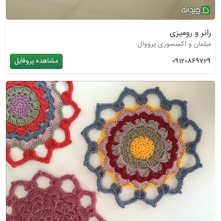
رانر و رومیزی
مبلمان و اکسسوری پرووال
09120869729
مشاهده پروفایل