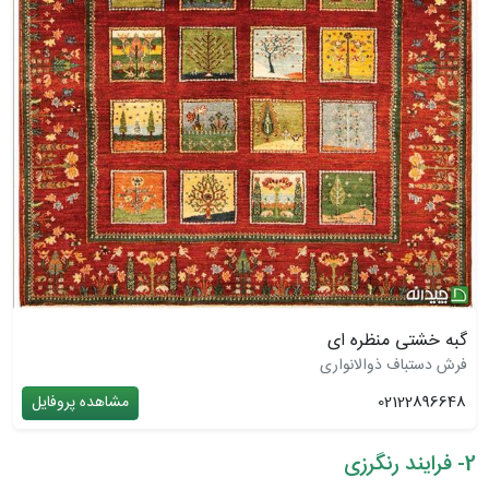
گبه خشتی منظره ای
فرش دستباف ذوالانواری
02122896648
مشاهده پروفایل
2- فرایند رنگرزی