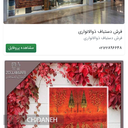
فرش دستباف ذوالانواری
فرش دستباف ذوالانواری
02122896648
مشاهده پروفایل