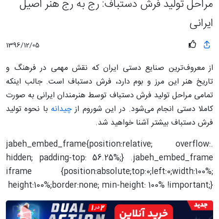
مراحل تولید فرش دستباف: رج به رج هنر اصیل
ایرانی
1396/12/05
از معروف‌ترین صنایع دستی ایران که نقش مهمی در فرهنگ و
تاریخ هنر این مرز و بوم دارد، فرش دستباف است. جالب اینکه
تمامی مراحل تولید فرش دستباف توسط هنرمندان ایرانی به صورت
کاملا دستی انجام می‌شود. در این شوروم از
چیدانه
با نحوه تولید
فرش دستباف بیشتر آشنا خواهید شد.
.jabeh_embed_frame{position:relative; overflow:
hidden; padding-top: 56.25%;} .jabeh_embed_frame
iframe {position:absolute;top:0;left:0;width:100%;
height:100%;border:none; min-height: 100% !important;}