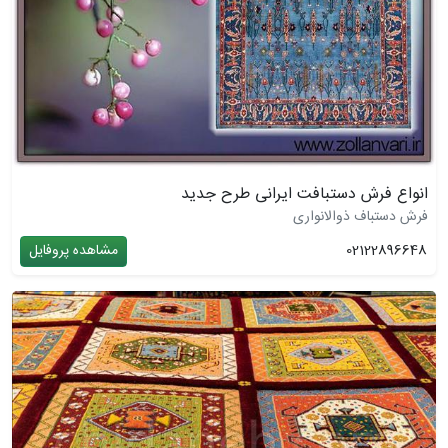
انواع فرش دستبافت ایرانی طرح جدید
فرش دستباف ذوالانواری
02122896648
مشاهده پروفایل