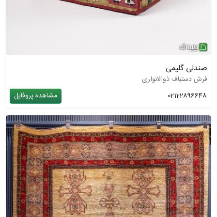
صندلی گلیمی
فرش دستباف ذوالانواری
02122896648
مشاهده پروفایل