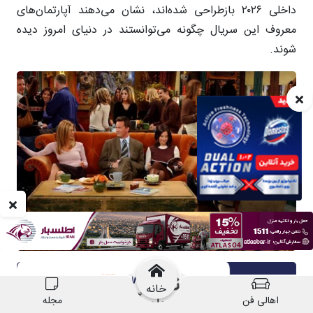
خانه
اهالی فن
مجله