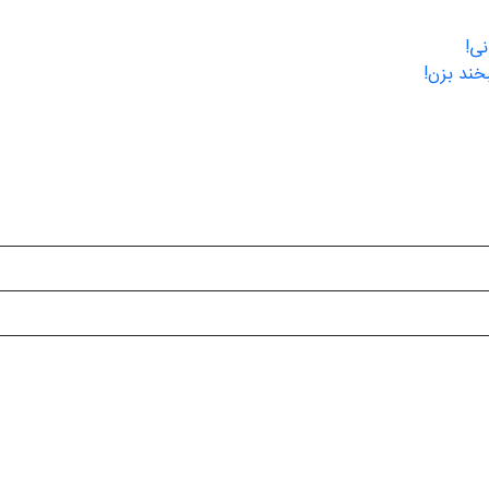
نی!
خند بزن!