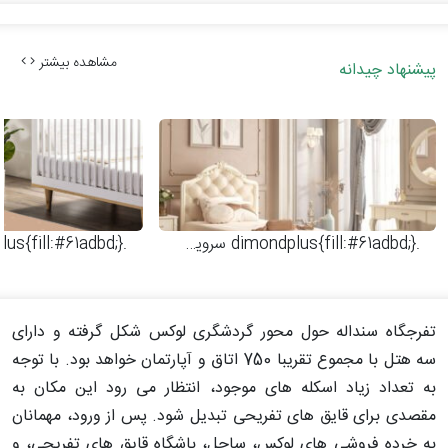
مشاهده بیشتر
پیشنهاد چیدانه
.dimondplus{fill:#61adbd;}
سرویس خواب نوجوان مدل کاترینا
.dimondplus{fill:#61adbd;}
تفرجگاه سنداله حول محور گردشگری لوکس شکل گرفته و دارای
سه هتل با مجموع تقریبا 750 اتاق و آپارتمان خواهد بود. با توجه
به تعداد زیاد اسکله های موجود، انتظار می رود این مکان به
مقصدی برای قایق های تفریحی تبدیل شود. پس از ورود، مهمانان
به خرده فروشی های لوکس، ساحل، باشگاه قایق های تفریحی، و