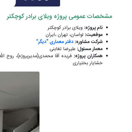
مشخصات عمومی پروژه ویلای برادر کوچکتر
نام پروژه:
ویلای برادر کوچکتر
موفعیت:
لواسان، تهران ،ایران
شرکت مشاوره:
دفتر معماری “دیگر"
معمار مسئول:
علیرضا تغابنی
همکاران پروژه:
فریده آقا محمدی(مدیرپروژه)، روح الله
خشایار بختیاری