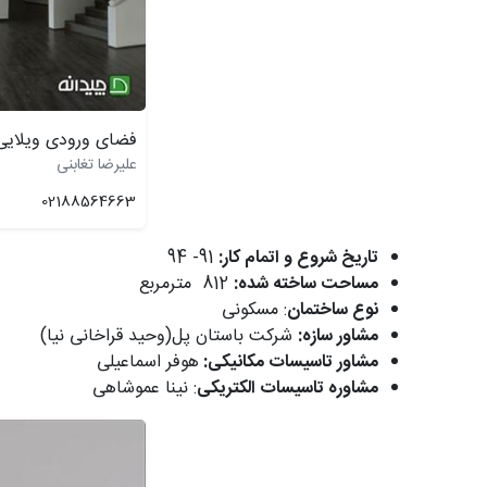
فضای ورودی ویلایی 
علیرضا تغابنی
02188564663
تاریخ شروع و اتمام کار:
91- 94
مساحت ساخته شده:
812 مترمربع
نوع ساختمان
: مسکونی
مشاور سازه:
شرکت باستان پل(وحید قراخانی نیا)
مشاور تاسیسات مکانیکی:
هوفر اسماعیلی
مشاوره تاسیسات الکتریکی
: نینا عموشاهی