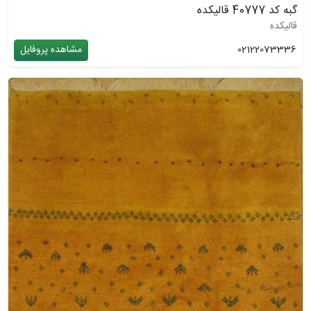
گبه کد 40777 قالیکده
قالیکده
02122073336
مشاهده پروفایل