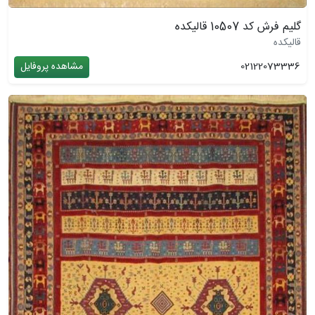
گلیم فرش کد 10507 قالیکده
قالیکده
02122073336
مشاهده پروفایل