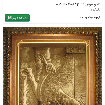
تابلو فرش کد 60883 قالیکده
قالیکده
02122073336
مشاهده پروفایل