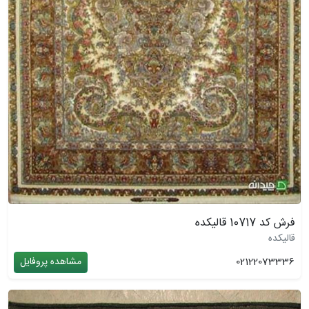
فرش کد 10717 قالیکده
قالیکده
02122073336
مشاهده پروفایل