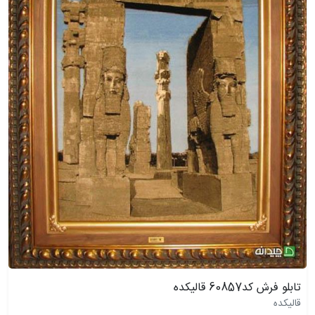
تابلو فرش کد60857 قالیکده
قالیکده