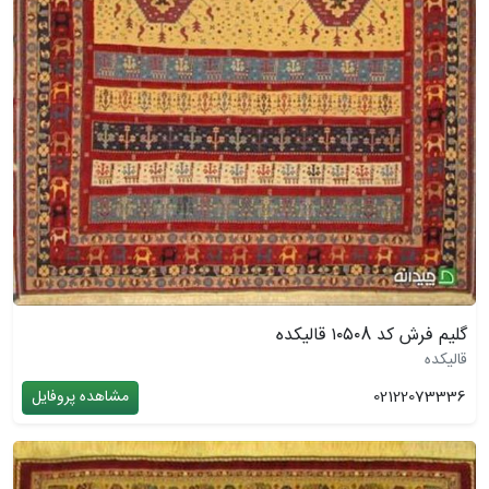
گلیم فرش کد ۱۰۵۰8 قالیکده
قالیکده
02122073336
مشاهده پروفایل