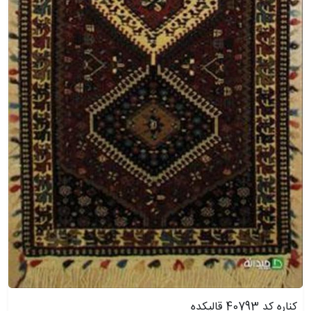
کناره کد 40793 قالیکده