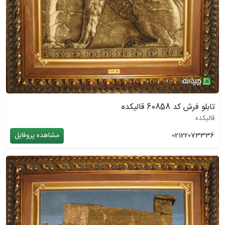
تابلو فرش کد 60858 قالیکده
قالیکده
02122073336
مشاهده پروفایل