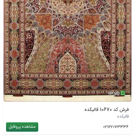
فرش کد 10670 قالیکده
قالیکده
02122073336
مشاهده پروفایل