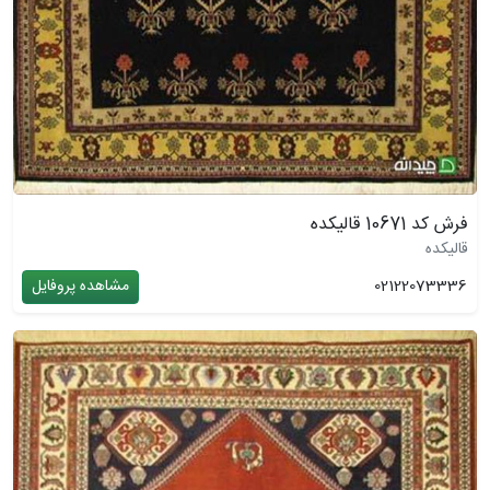
فرش کد 10671 قالیکده
قالیکده
02122073336
مشاهده پروفایل