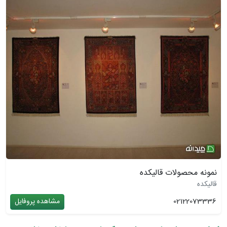
نمونه محصولات قالیکده
قالیکده
02122073336
مشاهده پروفایل