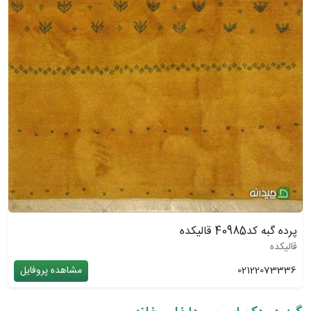
پرده گبه کد40985 قالیکده
قالیکده
02122073336
مشاهده پروفایل