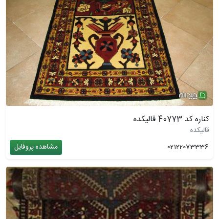
کناره کد 40773 قالیکده
قالیکده
02122073336
مشاهده پروفایل