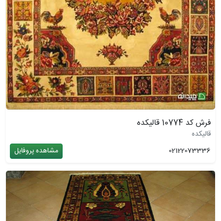
فرش کد 10774 قالیکده
قالیکده
02122073336
مشاهده پروفایل