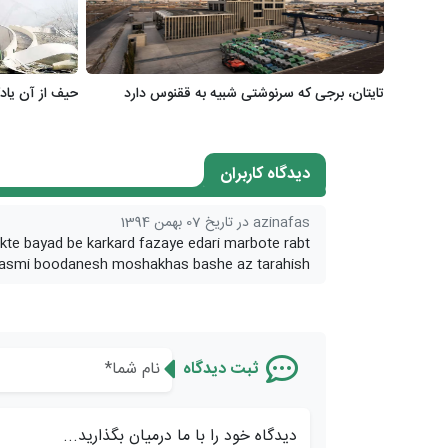
تایتان، برجی که سرنوشتی شبیه به ققنوس دارد
حیف از آن یادگار بی
دیدگاه کاربران
azinafas در تاریخ 07 بهمن 1394
okte bayad be karkard fazaye edari marbote rabt
 rasmi boodanesh moshakhas bashe az tarahish
ثبت دیدگاه
دیدگاه خود را با ما درمیان بگذارید...