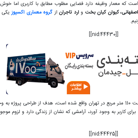
است که معمار وظیفه دارد فضایی مطلوب مطابق با کاربری اما خوش
صفهانی، کیوان کیان بخت
و
ارد تاجران
از
گروه معماری اکسپوز
یکی ا
یم.
[[nid:44430]]
با نام تجاری جهان فولاد پیشرو به مساحت 110 متر مربع در تهران واقع شده است، هدف از طرا
ای کاربر به وجود آورد، آرامشی که نشان از زندگی دارد و لزوم موجو
[[nid:44425]]