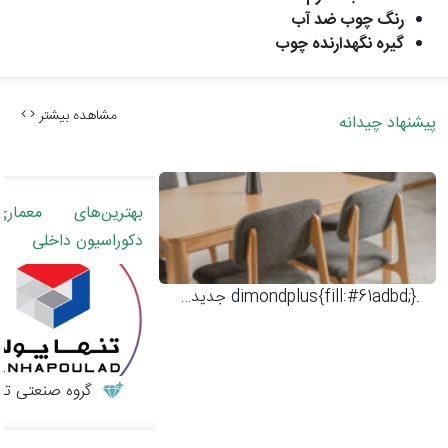
رنگ چوب ضد آب
گیره نگهدارنده چوب
مشاهده بیشتر
پیشنهاد چیدانه
بهترین‌های معما
دکوراسیون داخلی
.dimondplus{fill:#61adbd;}
جدیدترین مدل‌های میز و صندلی چوبی مدرن
گروه صنعتی تنها پولا