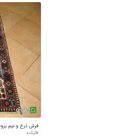
فرش ذرع و نیم بروجن ق
قالیکده