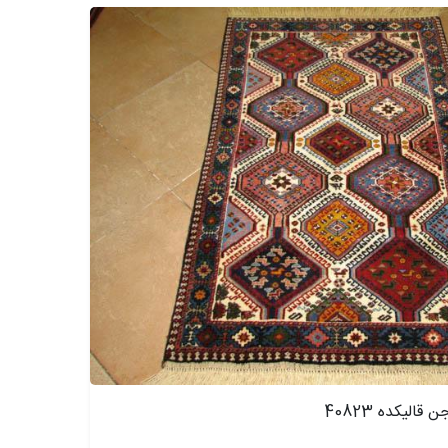
الیکده 40823