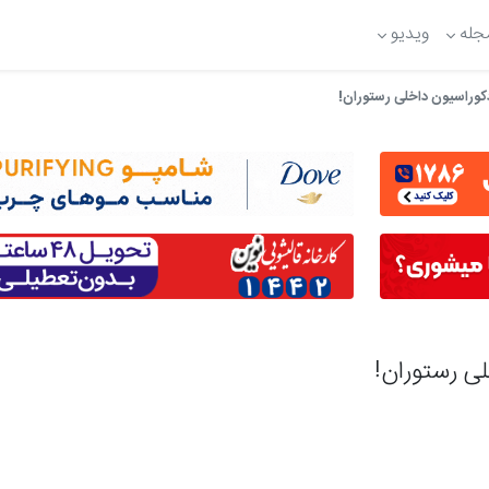
جله
ویدیو