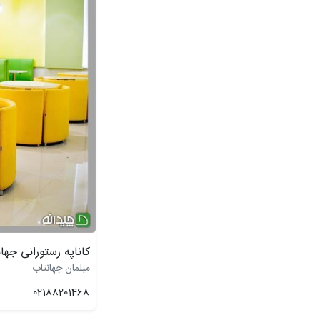
کاناپه رستورانی جها
مبلمان جهانتاب
02188201468