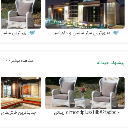
به‌روزترین مرکز مبلمان و دکوراسیون
زیباترین مبلمان
مشاهده بیشتر
پیشنهاد چیدانه
.dimondplus{fill:#61adbd;}
زیباترین مبلمان فضای باز
جدیدترین فرش‌های 