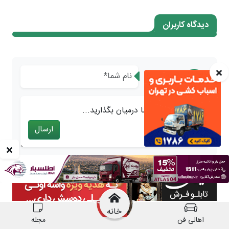
خانه
اهالی فن
مجله