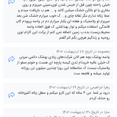
خیلی راحته چون قبل از خیس شدن توی،سینی میریزم و روی
بخاری یا تو بالکن خشک میشن کاغد و ... هم ب بازیافت میدم و
عملا زباله ندارم مگر تفاله چای و.‌.. ک خوب میزارم خشک شن بعد
میریزم تو پلاستیک و هفته ای یکبار میزارم دم در واسه پریودم کاپ
قاعدگی استفاده میکنم و نوار بهداشتی ک فوق العاده واسه
محیط،زیست بده ب زمین اضافه نمی کنم از برکت این کارام توی
روحیه و زندگیم هرچی بگم کم گفتم
معصومه در تاریخ 28 اردیبهشت 1402
واسه پوشک بچه هم الان شرکت‌های زیادی پوشک دائمی میزنن
ک خیلی عالیه خریدام تدی کیسه پارچه ای هست و خونم مملو از
پلاستیک نیست ک متاسفانه این روزا چندین میلیون تن روزانه
تولید میشه و فاجعه ست
زهرا ابراهیمی در تاریخ 29 اردیبهشت 1402
درود بر شما. من ۴ ساله که این کارو میکنم و سطل زباله آشپزخانه
رو حذف کردم
سارا در تاریخ 30 اردیبهشت 1402