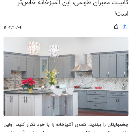
کابینت ممبران طوسی، این آشپزخانه خاص‌تر
است!
1402/10/04
چشمهایتان را ببندید، کلمه‌ی آشپزخانه را با خود تکرار کنید، اولین