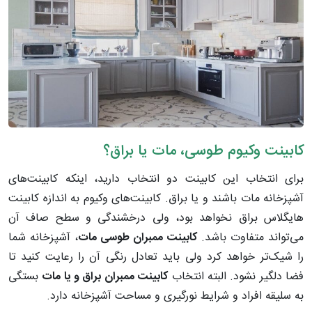
کابینت وکیوم طوسی، مات یا براق؟
برای انتخاب این کابینت دو انتخاب دارید، اینکه کابینت‌های
آشپزخانه مات باشند و یا براق. کابینت‌های وکیوم به اندازه کابینت
هایگلاس براق نخواهد بود، ولی درخشندگی و سطح صاف آن
می‌تواند متفاوت باشد.
کابینت ممبران طوسی مات
، آشپزخانه شما
را شیک‌تر خواهد کرد ولی باید تعادل رنگی آن را رعایت کنید تا
فضا دلگیر نشود. البته انتخاب
کابینت ممبران براق و یا مات
بستگی
به سلیقه افراد و شرایط نورگیری و مساحت آشپزخانه دارد.