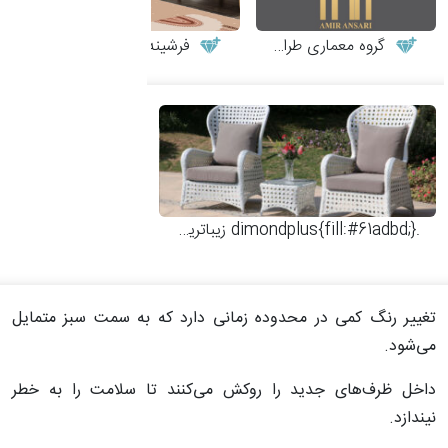
گروه معماری طراحان زیگورات
فرشینه اتاق کودک طرح لاما
.dimondplus{fill:#61adbd;}
زیباترین مبلمان فضای باز
تغییر رنگ کمی در محدوده زمانی دارد که به سمت سبز متمایل
می‌شود
.
داخل ظرف‌های جدید را روکش می‌کنند تا سلامت را به خطر
نیندازد
.