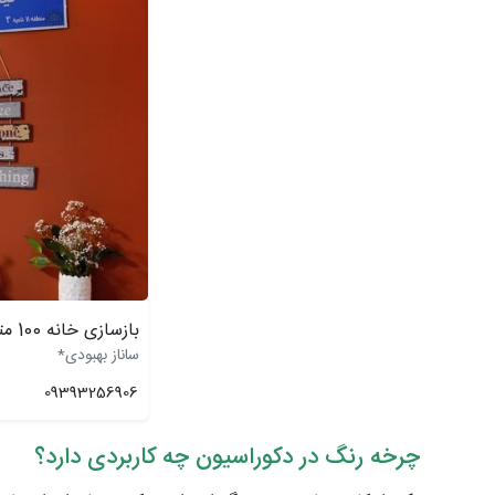
بازسازی خانه 100 متری
ساناز بهبودی*
09393256906
چرخه رنگ در دکوراسیون چه کاربردی دارد؟