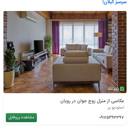
سرسبز گیلان!
عکاسی از منزل زوج جوان در رویان
استودیو پر
09125493397
مشاهده پروفایل