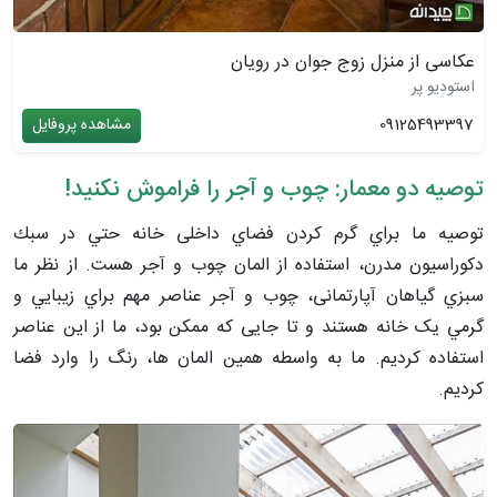
عکاسی از منزل زوج جوان در رویان
استودیو پر
09125493397
مشاهده پروفایل
توصیه دو معمار: چوب و آجر را فراموش نکنید!
توصيه ما براي گرم كردن فضاي داخلی خانه حتي در سبك
دكوراسيون مدرن، استفاده از المان چوب و آجر هست. از نظر ما
سبزي گياهان آپارتمانی، چوب و آجر عناصر مهم براي زيبايي و
گرمي یک خانه هستند و تا جایی كه ممكن بود، ما از اين عناصر
استفاده كرديم. ما به واسطه همين المان ها، رنگ را وارد فضا
كرديم.