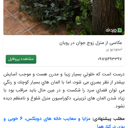
عکاسی از منزل زوج جوان در رویان
استودیو پر
09125493397
مشاهده پروفایل
درست است كه خلوتي بسیار زيبا و مدرن هست و موجب آسايش
بيشتر از نظر بصري می شود، اما با المان هاي بسیار كوچك و رنگي
مي توان فضاي سرد را شکست و در عين حال بايد مراقب بود با
زياد شدن المان های تزیینی، دکوراسیون منزل شلوغ و نامنظم ديده
نشود.
مطلب پیشنهادی:
مزایا و معایب خانه های دوبلکس، 6 خوبی و
بدی در کنار هم!