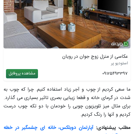
عکاسی از منزل زوج جوان در رویان
استودیو پر
09125493397
مشاهده پروفایل
ما سعی كرديم از چوب و آجر زياد استفاده كنيم. چرا که چوب به
شدت در گرمای خانه و قطعا زيبايی بصری تاثير بسیاری می گذارد.
برای مثال ميز تلويزيون چوبی را خودمان با دو تكه چوب درست
کردیم و آنها را رنگ كرديم.
مطلب پیشنهادی:
آپارتمان دوبلکس، خانه ای چشمگیر در خطه