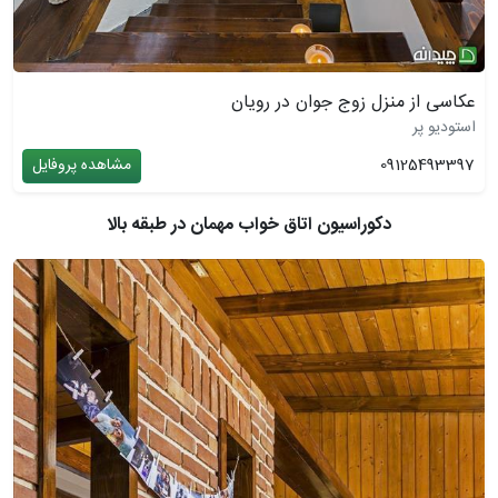
عکاسی از منزل زوج جوان در رویان
استودیو پر
09125493397
مشاهده پروفایل
دکوراسیون اتاق خواب مهمان در طبقه بالا