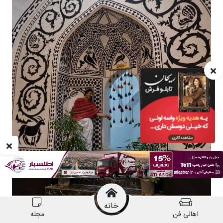
خانه
اهالی فن
مجله