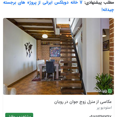
مطلب پیشنهادی:
7 خانه دوبلکس ایرانی از پروژه های برجسته
چیدانه!
عکاسی از منزل زوج جوان در رویان
استودیو پر
09125493397
مشاهده پروفایل