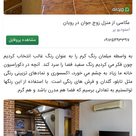
عکاسی از منزل زوج جوان در رویان
استودیو پر
09125493397
مشاهده پروفایل
به واسطه مبلمان رنگ كرم را به عنوان رنگ غالب انتخاب كرديم
چون فكر مي كرديم رنگ سفيد فضا را سرد کند. آنچه در دکوراسیون
خانه ما زياد به چشم مي خورد، اكسسوری و نمادهای تزيينی رنگی
مثل تابلو، گلدان و فرش های رنگی است. با استفاده از این رنگها
توانستيم به تعادلی برسيم كه فضا هم مدرن باشد و هم گرم.