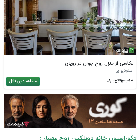
عکاسی از منزل زوج جوان در رویان
استودیو پر
09125493397
مشاهده پروفایل
دکوراسیون خانه دوبلکس زوج معمار :