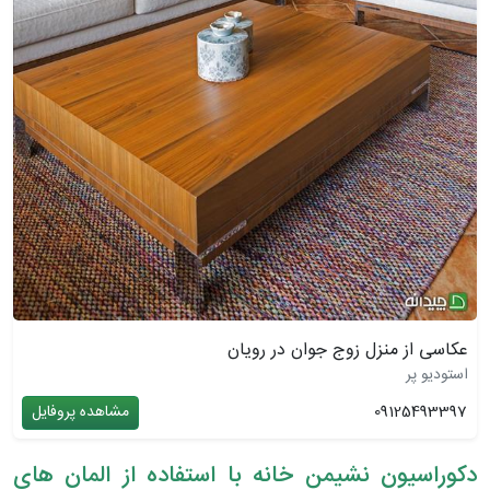
عکاسی از منزل زوج جوان در رویان
استودیو پر
09125493397
مشاهده پروفایل
دکوراسیون نشیمن خانه با استفاده از المان های