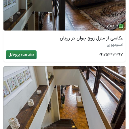
عکاسی از منزل زوج جوان در رویان
استودیو پر
09125493397
مشاهده پروفایل