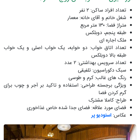
تعداد افراد ساکن: ٢ نفر
شغل خانم و آقای خانه: معمار
متراژ فضا: ١٣٠ متر مربع
طبقه پنجم، دوبلكس
ملک اجاره ای
تعداد اتاق خواب: دو خوابه، یک خواب اصلی و یک خواب
طبقه بالا دوبلكس
تعداد سرویس بهداشتی: ٢ عدد
سبک دکوراسیون: تلفیقی
رنگ های غالب: كرم و طوسی
ویژگی برجسته طراحی: استفاده و تاكيد بر آجر و چوب برای
گرم كردن فضا
طراح: كاملا مشترک
فضای مورد علاقه: فضای جدا شده خاص غذاخوری
عکاس:
استودیو پر