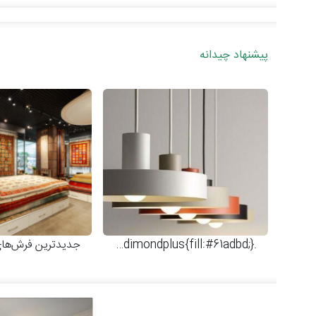
پیشنهاد چیدانه
.dimondplus{fill:#61adbd;}
انواع چراغ‌آویزهای شیک و 