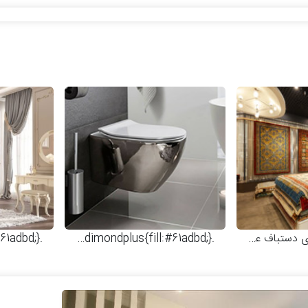
مدرن
جدیدترین فرش‌های دستباف عشایری
.dimondplus{fill:#61adbd;}
جدیدترین مدل‌های