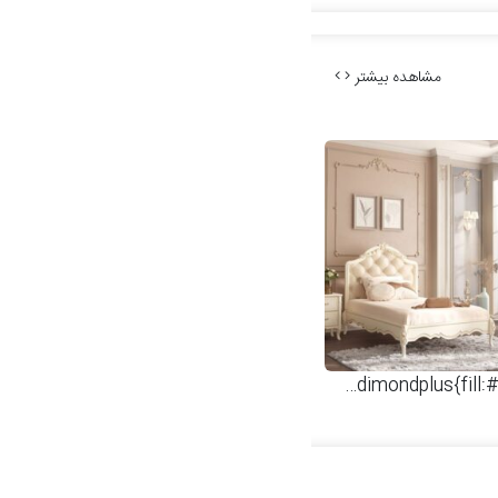
مشاهده بیشتر
 وال هنگ
.dimondplus{fill:#61adbd;}
سرویس خواب نوجوان مدل کاترینا