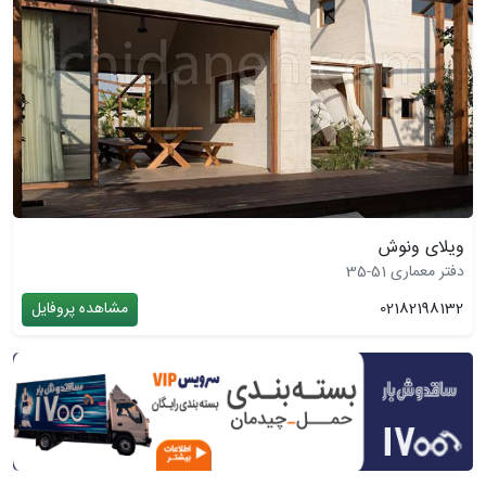
ویلای ونوش
دفتر معماری 51-35
02182198132
مشاهده پروفایل