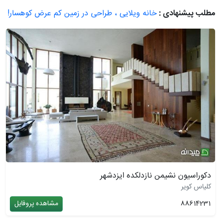
مطلب پیشنهادی :
خانه ویلایی ، طراحی در زمین کم عرض کوهسار!
دکوراسیون نشیمن نازدلکده ایزدشهر
کلیاس کویر
88614231
مشاهده پروفایل