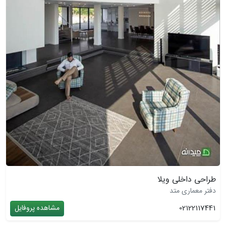
طراحی داخلی ویلا
دفتر معماری متد
02122117441
مشاهده پروفایل