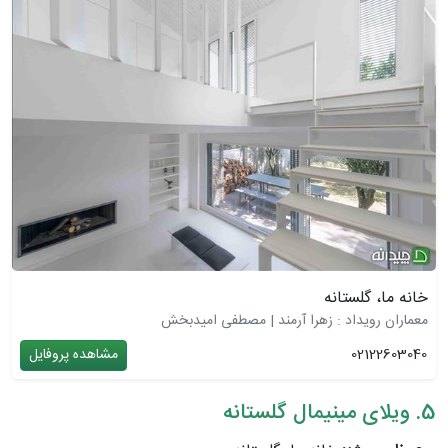
خانه ما، گلستانه
معماران رویداد : زهرا آرمند | مصطفی امیدبخش
02122603040
مشاهده پروفایل
5. ویلای مینیمال گلستانه