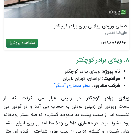
فضای ورودی ویلایی برای برادر کوچکتر
علیرضا تغابنی
02188564663
مشاهده پروفایل
8. ویلای برادر کوچکتر
نام پروژه:
ویلای برادر کوچکتر
موفعیت:
لواسان، تهران ،ایران
شرکت مشاوره:
دفتر معماری “دیگر"
ویلای برادر کوچکتر
در زمینی قرار می گرفت که از
سمت ورودی آن زمینی تودلی به حساب می آمد و در گودی می
نشست اما از سمت پشت به محوطه گسترده که قبلا بستر رودخانه
بود مشرف بود. در
معماری داخلی ویلا
مطالعه بر روی انواع سقف
های شیبدار و کلیشه زدایی از تیپ های شناخته شده ای مثل