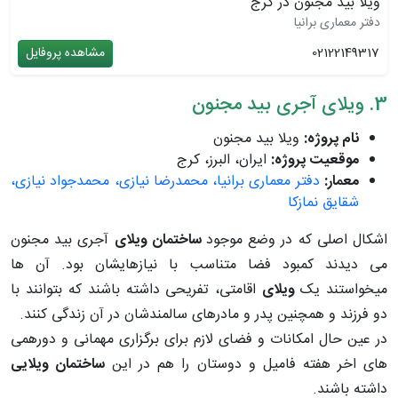
ویلا بید مجنون در کرج
دفتر معماری برانیا
02122149317
مشاهده پروفایل
3. ویلای آجری بید مجنون
نام پروژه:
ویلا بید مجنون
موقعیت پروژه:
ایران، البرز، کرج
معمار:
دفتر معماری برانیا، محمدرضا نیازی، محمدجواد نیازی،
شقایق نمازکا
اشکال اصلی که در وضع موجود
ساختمان ویلای
آجری بید مجنون
می دیدند کمبود فضا متناسب با نیازهایشان بود. آن ها
میخواستند یک
ویلای
اقامتی، تفریحی داشته باشند که بتوانند با
دو فرزند و همچنین پدر و مادرهای سالمندشان در آن زندگی کنند.
در عین حال امکانات و فضای لازم برای برگزاری مهمانی و دورهمی
های اخر هفته فامیل و دوستان را هم در این
ساختمان ویلایی
داشته باشند.