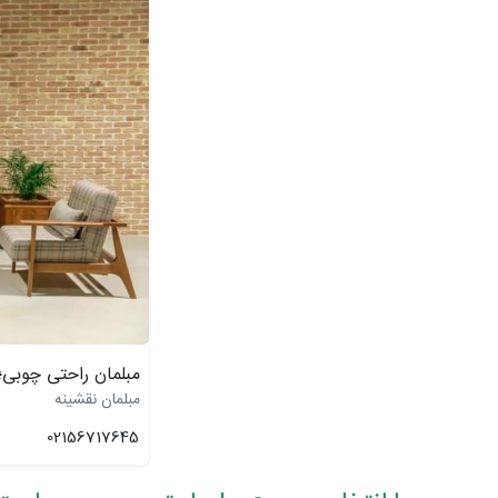
مبلمان راحتی چوبی
مبلمان نقشینه
02156717645