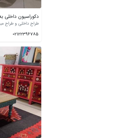
دکوراسیون داخلی ب
طراح داخلی و طراح مبلما
02122396785