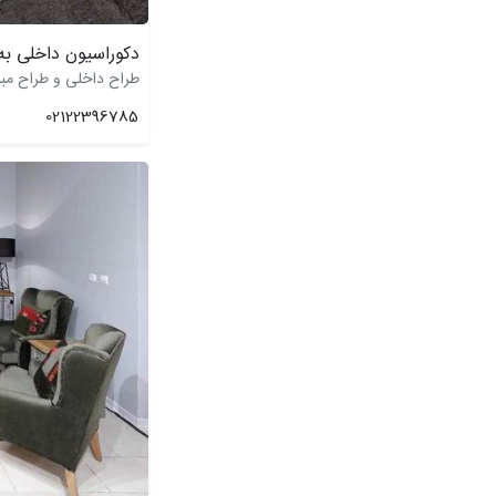
دکوراسیون داخلی ب
طراح داخلی و طراح مبلما
02122396785