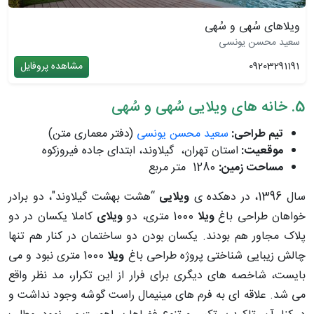
ویلاهای سُهی و سُهی
سعید محسن یونسی
09203291191
مشاهده پروفایل
​5. خانه های ویلایی سُهی و سُهی
تیم طراحی:
سعید محسن یونسی
(دفتر معماری متن)
موقعیت:
استان تهران، گیلاوند، ابتدای جاده فیروزکوه
مساحت زمین:
1280 متر مربع
سال 1396، در دهکده ی
ویلایی
“هشت بهشت گیلاوند"، دو برادر
خواهان طراحی باغ
ویلا
1000 متری، دو
ویلای
کاملا یکسان در دو
پلاک مجاور هم بودند. یکسان بودن دو ساختمان در کنار هم تنها
چالش زیبایی شناختی پروژه طراحی باغ
ویلا
1000 متری نبود و می
بایست، شاخصه های دیگری برای فرار از این تکرار، مد نظر واقع
می شد. علاقه ای به فرم های مینیمال راست گوشه وجود نداشت و