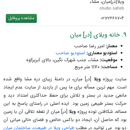
ویلا[در]میان، مشاء
studio saheb
02122668704
مشاهده پروفایل
9. خانه ویلای [در] میان
معمار:
امیر رضا صاحب
استودیو معماری:
استودیو صاحب
موقعیت:
مشاء، جنب شهرک نگین، بالای آبریزکوه
مساحت:
1170 متر مربع
سایت پروژه
ویلا
[در] میان
،
در دامنۀ زیبای دره‌ مشا واقع شده
است. مهم ترین مسأله برای ما پس از بازدید از سایت عدم ایجاد
مانعی جدید در بستر و تلاش برای حفظ حداکثری امتداد دید و
حرکت بستر طبیعی زمین بود. ایده اصلی در راستای پاسخ به این
مساله، شکافتن توده پروژه
ویلا
[در] میان از نقطه تلاقی آن با زمین
بود که حاصل آن، ایجاد دو باکس خالص و فضای خالی میانی آن
دو بود. می توانید در مطلب
طراحی ویلا در طبیعت، ساختمان میان