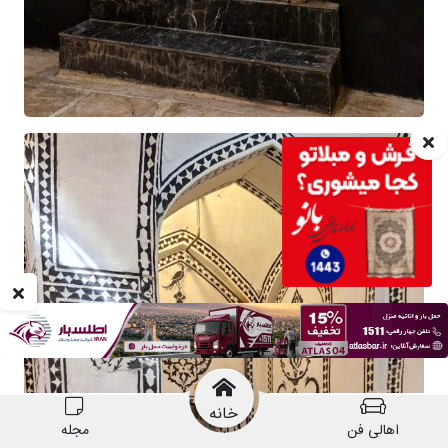
خانه
اهالی فن
مجله