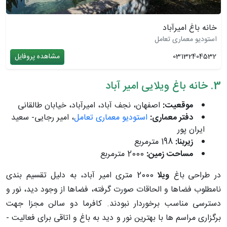
خانه باغ امیرآباد
استودیو معماری تعامل
03132404532
مشاهده پروفایل
3. خانه باغ ویلایی امیر آباد
موقعیت:
اصفهان، نجف آباد، امیرآباد، خیابان طالقانی
دفتر معماری:
استودیو معماری تعامل
، امیر رجایی- سعید
ایران پور
زیربنا:
198 مترمربع
مساحت زمین:
2000 مترمربع
در
طراحی
باغ
ویلا
2000 متری امیر آباد
، به دلیل تقسیم ­بندی
نامطلوب فضاها و الحاقات صورت گرفته، فضاها از وجود دید، نور و
دسترسی مناسب برخوردار نبودند. کافرما دو سالن مجزا جهت
برگزاری مراسم ­ها با بهترین نور و دید به باغ و اتاقی برای فعالیت ­