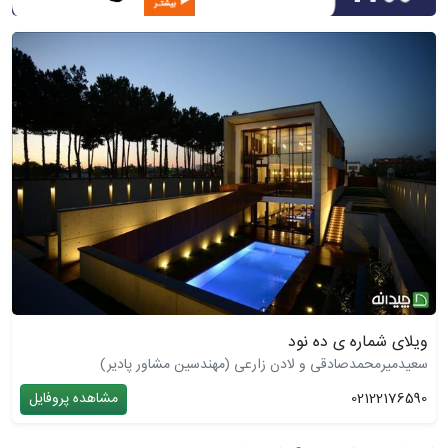
ویلای شماره ی ده نود
سعیدمیرمحمدصادقی و لادن زارعی (مهندسین مشاور پادیر)
02122176590
مشاهده پروفایل