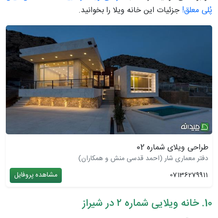
پُلی معلق!
جزئیات این خانه ویلا را
بخوانید.
طراحی ویلای شماره 02
دفتر معماری شار (احمد قدسی منش و همکاران)
07136279911
مشاهده پروفایل
10. خانه ویلایی شماره ۲ در شیراز