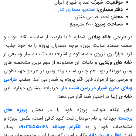
موقعیت:
شهرک صدار، شیراز، ایران
دفتر معماری:
استدیو معماری شار
معمار:
احمد قدسی منش
مساحت زمین:
۲۰۰۰ مترمربع
در طراحی
خانه ویلایی
شماره ۲ با بازدید از سایت، نقاط قوت و
ضعف متعدد سایت پروژه توجه معماران پروژه را به خود جلب
کرد. قرارگیری برروی دامنه کوه و اشراف به دشت بسیار وسیعی از
خانه های ویلایی
و باغات آن محدوده از مهم ترین مشخصه های
زمین موردنظر بود، هم چنین شیب زیاد زمین در هر دو جهت طولی
و عرضی نیز از موارد قابل فکر پروژه به شمار می آمد. مطلب
طراحی
ویلای مدرن شیراز در زمین شیب دار!
جزییات بیشتری درباره این
خانه ی
زیبا در اختیار شما قرار می دهد.
برای اینکه بتوانید پروژه خود را در بخش
پروژه های
برجسته
چیدانه
با نام خودتان ثبت کنید کافی است، عکس پروژه و
مشخصات خود را به
تلگرام چیدانه ۰۹۰۳۵۵۵۰۱۴۸
ارسال
کنید.
اهالی فن چیدانه
مکانی است که معماران و متخصصان حوزه