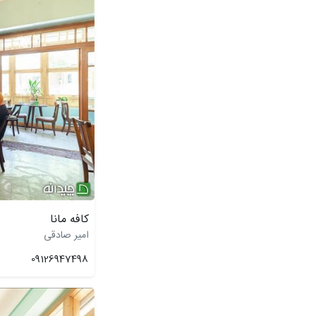
کافه مانا
امیر صادقی
09126947498