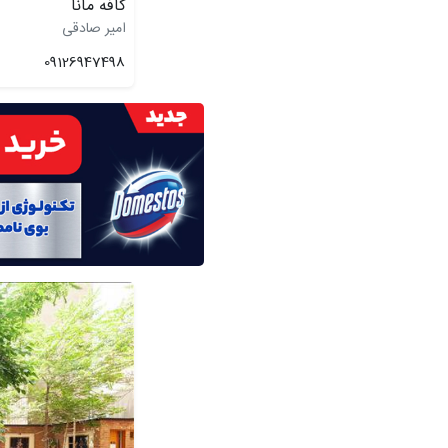
کافه مانا
امیر صادقی
09126947498