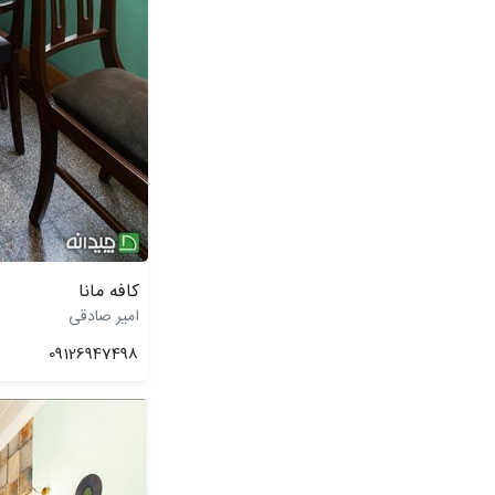
کافه مانا
امیر صادقی
09126947498