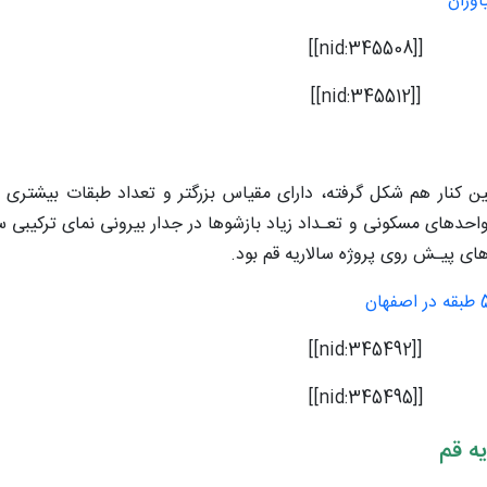
اوران
[[nid:345508]]
[[nid:345512]]
ین کنار هم شکل گرفته، دارای مقیاس بزرگتر و تعداد طبقات بیشتری
حدهای مسکونی و تعـداد زیاد بازشوها در جدار بیرونی نمای ترکیبی
ای پیـش روی پروژه سالاریه قم بود.
[[nid:345492]]
[[nid:345495]]
ه قم