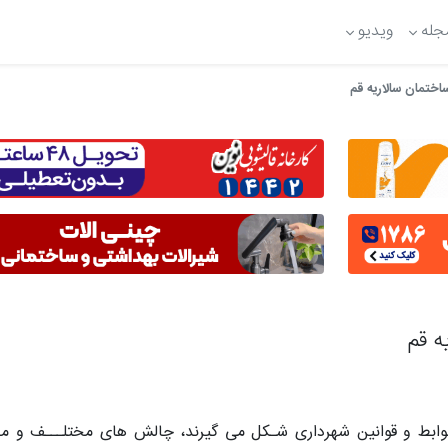
جله
ویدیو
اختمان سالاریه قم
ه قم
وابط و قوانین شهرداری شـکل می گیرند، چالش های مختلـــف و م