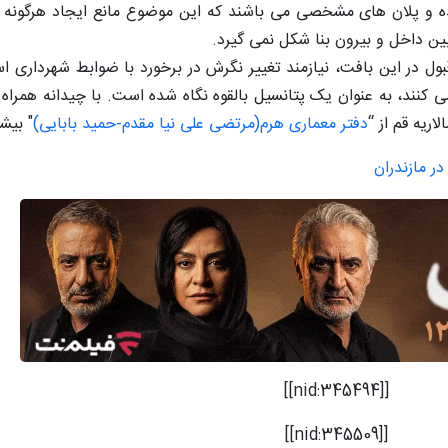
 شده و پلان های مشخصی می باشند که این موضوع مانع ایجاد هرگونه
ن داخل و بیرون بنا شکل نمی گیرد.
بول در این بافت، نیازمند تغییر نگرش در برخورد با ضوابط شهرداری اس
د، به عنوان یک پتانسیل بالقوه نگاه شده است. با چیدانه همراه با
ریه قم از “
دفتر معماری هرم(مرتضی علی نیا مقدم-حمید بابایی)
" بیش
ر مازندران
[[nid:345494]]
[[nid:345509]]