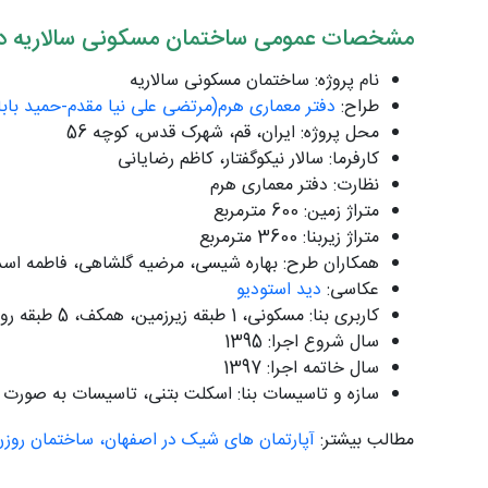
مشخصات عمومی ساختمان مسکونی سالاریه در
نام پروژه: ساختمان مسکونی سالاریه
طراح:
دفتر معماری هرم(مرتضی علی نیا مقدم-حمید بابا
محل پروژه: ایران، قم، شهرک قدس، کوچه 56
کارفرما: سالار نیکوگفتار، کاظم رضایانی
نظارت: دفتر معماری هرم
متراژ زمین: 600 مترمربع
متراژ زیربنا: 3600 مترمربع
همکاران طرح: بهاره شیسی، مرضیه گلشاهی، فاطمه اسد س
عکاسی:
دید استودیو
کاربری بنا: مسکونی، 1 طبقه زیرزمین، همکف، 5 طبقه روی همکف، 12 واحد
سال شروع اجرا: 1395
سال خاتمه اجرا: 1397
سازه و تاسیسات بنا: اسکلت بتنی، تاسیسات به صورت 
مطالب بیشتر:
آپارتمان های شیک در اصفهان، ساختمان روز