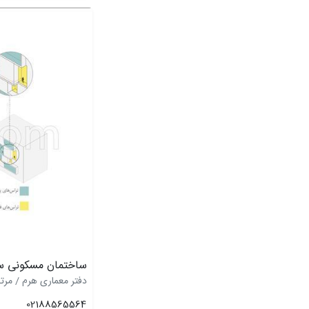
ساختمان مسکونی سال
دفتر معماری هرم / مرت
02188565564