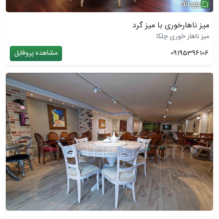
میز ناهارخوری با میز گرد
میز ناهار خوری چلکا
09195396106
مشاهده پروفایل