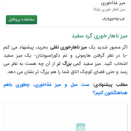
میز غذاخوری
میز ناهار خوری چلکا
09195396106
مشاهده پروفایل
میز ناهار خوری گرد سفید
اگر مجبور شدید یک
میز ناهارخوری نقلی
بخرید، پیشنهاد می کنم
-با در نظر گرفتن هارمونی و تم دکوراسیونتان- یک میز سفید
انتخاب کنید. میز سفید کمی
بزرگ تر
از آن چه هست به نظر می
رسد و حتی فضای کوچک اتاق شما را هم بزرگ تر نشان می دهد.
مطلب پیشنهادی:
ست مبل و میز غذا‌خوری، چطوری باهم
هماهنگشون کنیم؟