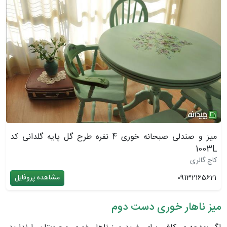
میز و صندلی صبحانه خوری 4 نفره طرح گل پایه گلدانی کد
1003L
کاج گالری
09132165621
مشاهده پروفایل
میز ناهار خوری دست دوم