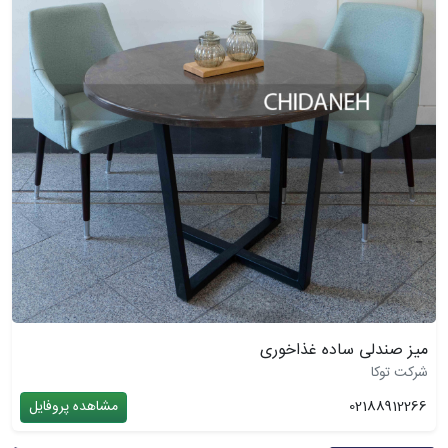
میز صندلی ساده غذاخوری
شرکت توکا
02188912266
مشاهده پروفایل