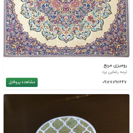
رومیزی مربع
ترمه رضایی یزد
09128792647
مشاهده پروفایل