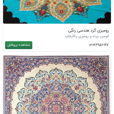
رومیزی گرد هندسی رنگی
کوسن، پرده و رومیزی رنگارشاپ
02166952197
مشاهده پروفایل