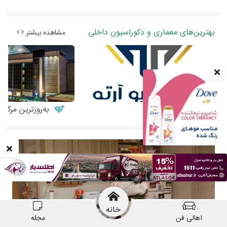
خانه
اهالی فن
مجله