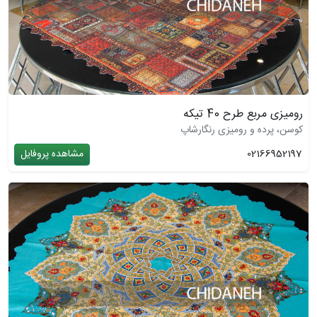
رومیزی مربع طرح 40 تیکه
کوسن، پرده و رومیزی رنگارشاپ
02166952197
مشاهده پروفایل