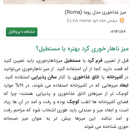
میز غذاخوری مدل روما (Roma)
مبلمان خانه الوا ELVA Home
02141176
مشاهده پروفایل
میز ناهار خوری گرد بهتره یا مستطیل؟
قبل از تعیین
فرم گرد
یا
مستطیل
میزناهارخوری، باید تعیین کنید
که قصد دارید کجا از آن استفاده کنید. از میز ناهارخوری می‌توانید
در
آشپزخانه
یا
اتاق غذاخوری
یا کنار
سالن پذیرایی
استفاده کنید.
ابعاد
میزهایی که در آشپزخانه استفاده می شوند، در ۹۹% موارد
کوچک تر از میزهای اتاق غذاخوری و پذیرایی هستند؛ چرا که
فضای آشپزخانه ها اغلب
کوچک
بوده و رفت و آمد در آن ها زیاد
است و ابعاد میز و صندلی باید طوری انتخاب شود که مزاحم رفت
و آمد نباشد.
این میزها بیش تر به عنوان
میز صبحانه
خوری
شناخته می شوند.