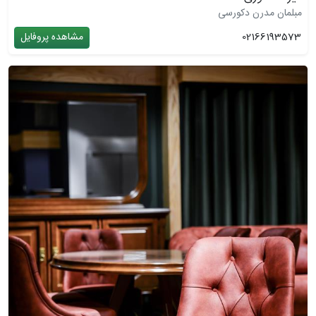
مبلمان مدرن دکورسی
02166193573
مشاهده پروفایل