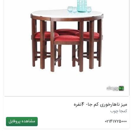
میز ناهارخوری کم جا- 4نفره
کمجا چوب
02141725000
مشاهده پروفایل