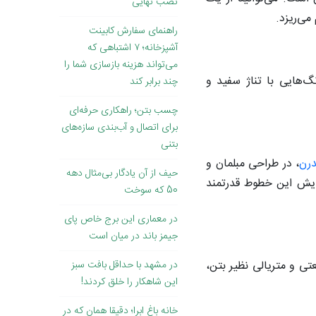
نصب نهایی
می‌ریزد.
راهنمای سفارش کابینت
آشپزخانه؛ ۷ اشتباهی که
می‌تواند هزینه بازسازی شما را
گ‌هایی با تناژ سفید و
چند برابر کند
چسب بتن؛ راهکاری حرفه‌ای
برای اتصال و آب‌بندی سازه‌های
بتنی
درن
، در طراحی مبلمان و
حیف از آن یادگار بی‌مثال دهه
ای مدرن دیده می‌شود. استفاده از بتن مسلح یکd از راه‌ها برای نمایش این خطوط قدرتمند
50 که سوخت
در معماری این برج خاص پای
جیمز باند در میان است
ی و متریالی نظیر بتن،
در مشهد با حداقل بافت سبز
این شاهکار را خلق کردند!
خانه باغ ابرا؛ دقیقا همان که در