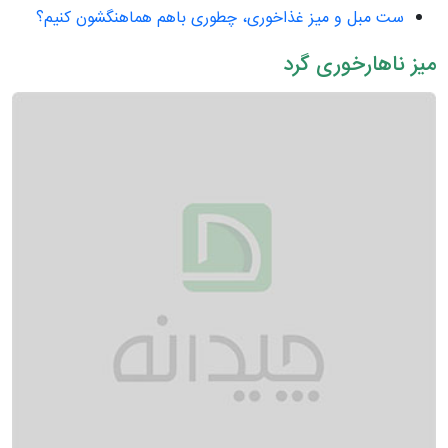
ست مبل و میز غذا‌خوری، چطوری باهم هماهنگشون کنیم؟
میز ناهارخوری گرد