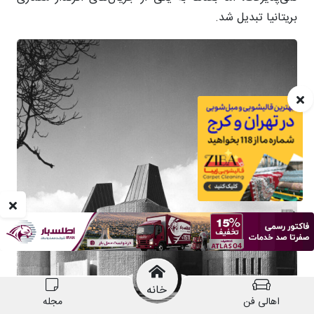
خانه
اهالی فن
مجله