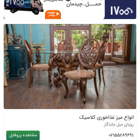
انواع میز غذاخوری کلاسیک
رویای مبل ماندگار
02155289691
مشاهده پروفایل