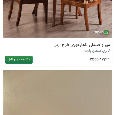
میز و صندلی ناهارخوری طرح ارس
گالری مبلمان پارسا
02166687294
مشاهده پروفایل