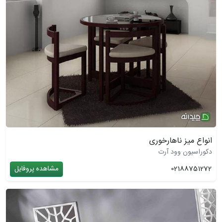
انواع میز ناهارخوری
دکوراسیون وود آرت
02188751272
مشاهده پروفایل