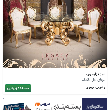
میز نهارخوری
رویای مبل ماندگار
02155289691
مشاهده پروفایل