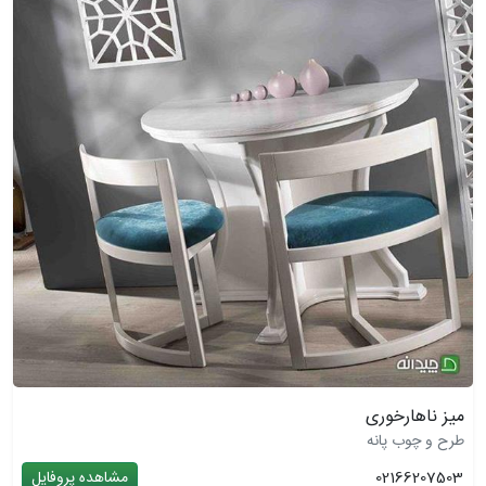
میز ناهارخوری
طرح و چوب پانه
02166207503
مشاهده پروفایل