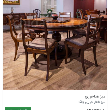
میز غذاخوری
میز ناهار خوری چلکا