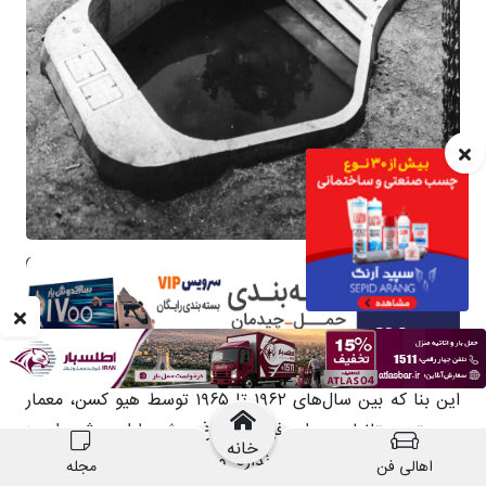
خانه
اهالی فن
مجله