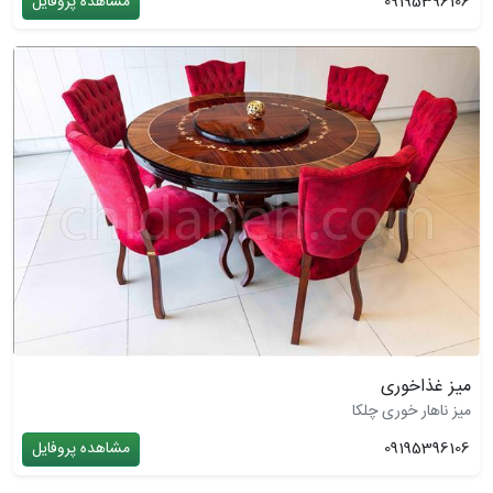
09195396106
مشاهده پروفایل
میز غذاخوری
میز ناهار خوری چلکا
09195396106
مشاهده پروفایل