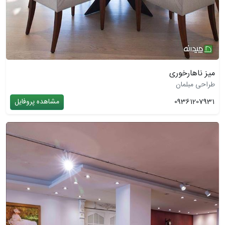
میز ناهارخوری
طراحی مبلمان
09361207931
مشاهده پروفایل