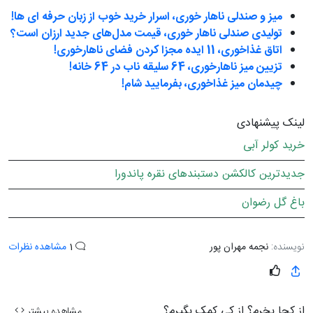
میز و صندلی ناهار خوری، اسرار خرید خوب از زبان حرفه ای ها!
تولیدی صندلی ناهار خوری، قیمت مدل‌های جدید ارزان است؟
اتاق غذاخوری، 11 ایده مجزا کردن فضای ناهارخوری!
تزیین میز ناهارخوری، 64 سلیقه ناب در 64 خانه!
چیدمان میز غذاخوری، بفرمایید شام!
لینک پیشنهادی
خرید کولر آبی
جدیدترین کالکشن دستبندهای نقره پاندورا
باغ گل رضوان
نویسنده:
نجمه مهران پور
1
مشاهده نظرات
از کجا بخرم؟ از کی کمک بگیرم؟
مشاهده بیشتر