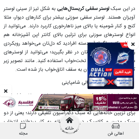
در این سبک
لوستر سقفی کریستال‌هایی
به شکل تیز از سینی لوستر
آویزان هستند. لوستر سقفی سوزنی بیشتر برای کنارهای دیوار، مثلا
کنج و کنار شومینه یا بالای میز ناهارخوری کاربرد دارند. می‌توانید از
انواع لوسترهای سوزنی برای تزئین بالای کانتر اپن آشپزخانه هم
استفاده کنید. اگر از آن دسته افرادید که دل‌تان می‌خواهد رویکردی
رویایی برای اتاق خواب‌تان در نظر بگیرید؛ می‌توانید از لوسترهای
سقفی سوزنی برای بالای تخت‌خواب استفاده کنید. مانند تصویر زیر
که انگار دریچه‌ای از آسمان به سقف اتاق‌خواب باز شده است.
لوستر سقفی کریستالی شامپاینی
شاید میان اطرافیان شنیده باشید که درباره لوستر سقفی شامپاینی
با هم صحبت کنند؛ منظور از این لوسترها، انواع طلایی است که
برای تزیین خانه‌هایی که سبک دکوراسیون تلفیقی دارند؛ یعنی از دو
سبک مدرن و کلاسیک در تزئین خانه به کار برده‌اند؛ انتخاب
خانه
مناسبی هستند. در تصاویر زیر می‌بینید که
لوستر سقفی کریستال
اهالی فن
مجله