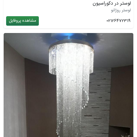
لوستر در دکوراسیون
لوستر روژانو
02126472319
مشاهده پروفایل