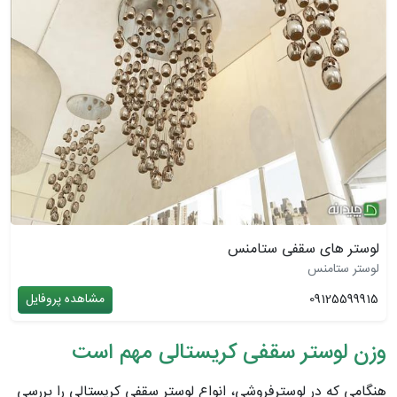
لوستر های سقفی ستامنس
لوستر ستامنس
09125599915
مشاهده پروفایل
وزن لوستر سقفی کریستالی مهم است
هنگامی که در لوسترفروشی، انواع لوستر سقفی کریستالی را بررسی