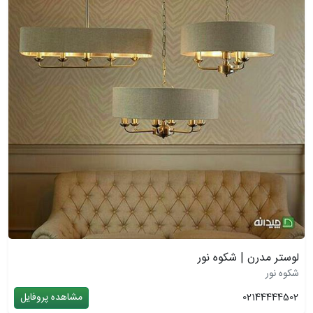
لوستر مدرن | شکوه نور
شکوه نور
02144444502
مشاهده پروفایل