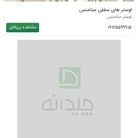
لوستر های سقفی ستامنس
لوستر ستامنس
09125599915
مشاهده پروفایل