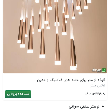
انواع لوستر برای خانه های کلاسیک و مدرن
لوکس سنتر
09120344608
مشاهده پروفایل
لوستر سقفی سوزنی