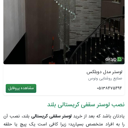
لوستر مدل دوبلکس
صنایع روشنایی ونوس
05138475494
مشاهده پروفایل
نصب لوستر سقفی کریستالی بلند
یادتان باشد که بعد از خرید
لوستر سقفی کریستالی
بلند، نصب آن
را به افراد متخصص بسپارید؛ زیرا کافی است یک پیچ یا حلقه