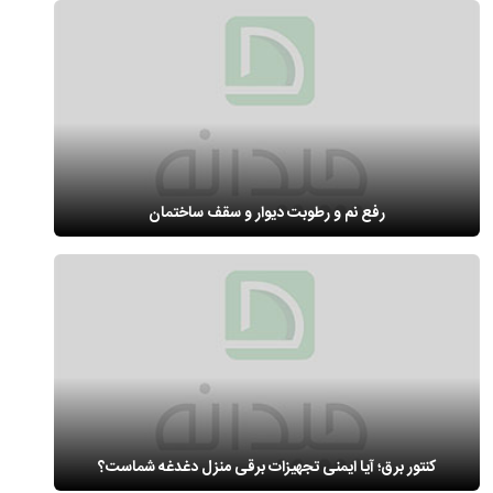
رفع نم و رطوبت دیوار و سقف ساختمان
کنتور برق؛ آیا ایمنی تجهیزات برقی منزل دغدغه شماست؟