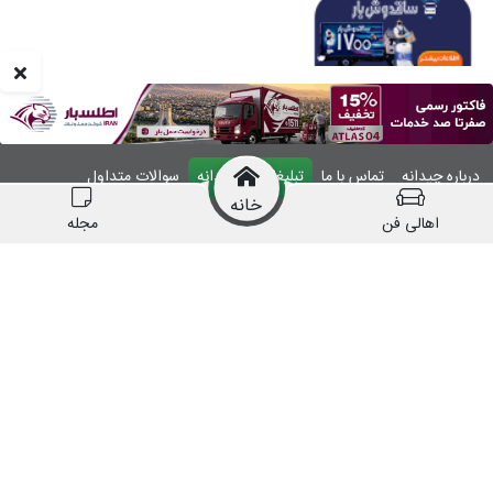
درباره چیدانه
تماس با ما
تبلیغات در چیدانه
سوالات متداول
خانه
ورود
اهالی فن
مجله
manzelmag
chidaneh
چیدانه هیچ گونه مسئولیتی در قبال شرکت های
معرفی شده ندارد.
قبل از اقدام به خرید کالا یا خدمات اطمینان کافی را
حاصل نمایید.
همه حقوق این وبسایت متعلق به شرکت چیدانه است.