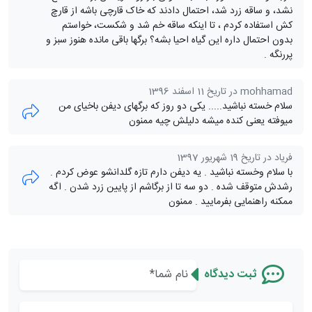
نشد، و ساقه زرد شد، احتمال دادند که خاک قارچی باشه از قارچ
کش استفاده کردم ، تا اینکه ساقه خم شد و شکست، خواستم
بدون احتمال داره این گیاه احیا بشه؟ برگها باقی مانده هنوز سبز و
پررنگه .
mohhamad در تاریخ 11 اسفند 1396
سلام خسته نباشید..... یکی دو روز که برگهای دیفن باخیای من
میوفته یعنی کنده میشه دلیلش چیه ممنون
فریاد در تاریخ 19 شهریور 1397
با سلام وخسته نباشید . یه دیفن دارم تازه گلدانشو عوض کردم .
رشدش متوقف شده . دو سه تا از برگاشم از پایین زرد شدن . اگه
ممکنه راهنمایی بفرمایید . ممنون
ثبت دیدگاه