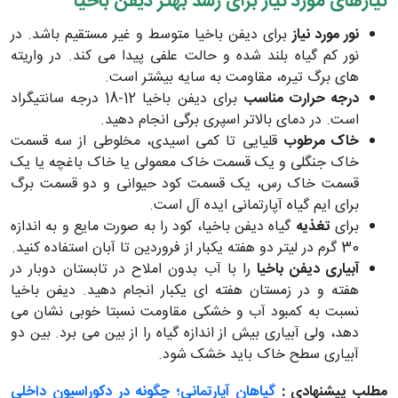
نیازهای مورد نیاز برای رشد بهتر دیفن باخیا
نور مورد نیاز
برای دیفن باخیا متوسط و غیر مستقیم باشد. در
نور کم گیاه بلند شده و حالت علفی پیدا می کند. در واریته
های برگ تیره، مقاومت به سایه بیشتر است.
درجه حرارت مناسب
برای دیفن باخیا 12-18 درجه سانتیگراد
است. در دمای بالاتر اسپری برگی انجام دهید.
خاک مرطوب
قلیایی تا کمی اسیدی، مخلوطی از سه قسمت
خاک جنگلی و یک قسمت خاک معمولی یا خاک باغچه یا یک
قسمت خاک رس، یک قسمت کود حیوانی و دو قسمت برگ
برای ایم گیاه آپارتمانی ایده آل است.
برای
تغذیه
گیاه دیفن باخیا، کود را به صورت مایع و به اندازه
30 گرم در لیتر دو هفته یکبار از فروردین تا آبان استفاده کنید.
آبیاری دیفن باخیا
را با آب بدون املاح در تابستان دوبار در
هفته و در زمستان هفته ای یکبار انجام دهید. دیفن باخیا
نسبت به کمبود آب و خشکی مقاومت نسبتا خوبی نشان می
دهد، ولی آبیاری بیش از اندازه گیاه را از بین می برد. بین دو
آبیاری سطح خاک باید خشک شود.
مطلب پیشنهادی :
گیاهان آپارتمانی؛ چگونه در دکوراسیون داخلی