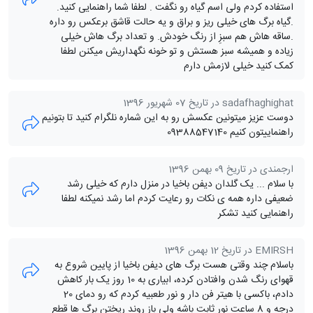
استفاده کردم ولی اسم گیاه رو نگفت . لطفا شما راهنمایی کنید.
.گیاه برگ های خیلی ریز و براق و یه حالت قاشق برعکس رو داره
.ساقه هاش هم سبزِ از رنگ خودش. و تعداد برگ هاش خیلی
زیاده و همیشه سبز هستش و تو خونه نگهداریش میکنن لطفا
کمک کنید خیلی لازمش دارم
sadafhaghighat در تاریخ 07 شهریور 1396
دوست عزیز میتونین عکسش رو به این شماره نلگرام کنید تا بتونیم
راهنماییتون کنیم 09388547140
ارجمندی در تاریخ 09 بهمن 1396
با سلام ... یک گلدان دیفن باخیا در منزل دارم که خیلی رشد
ضعیفی داره همه ی نکات رو رعایت کردم اما رشد نمیکنه لطفا
راهنمایی کنید تشکر
EMIRSH در تاریخ 12 بهمن 1396
باسلام چند وقتی هست برگ های دیفن باخیا از پایین شروع به
قهوای رنگ شدن وافتادن کرده، ابیاری به 10 روز یک بار کاهش
دادم، باکسی با هیتر فن دار و نور طعبیه کردم که رو دمای 20
درجه و 8 ساعت نور ثابت باشه ولی باز روند ریختن برگ ها قطع