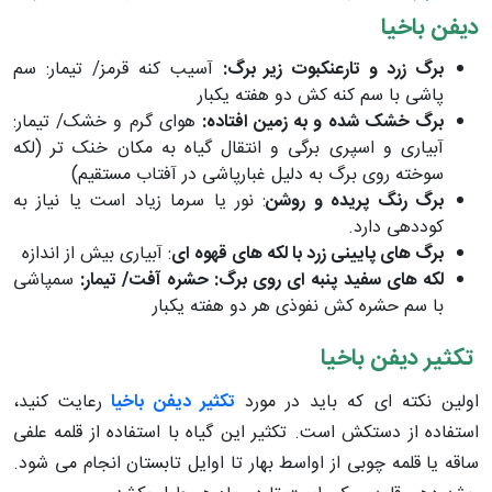
دیفن باخیا
برگ زرد و تارعنکبوت زیر برگ:
آسیب کنه قرمز/ تیمار: سم
پاشی با سم کنه کش دو هفته یکبار
برگ خشک شده و به زمین افتاده:
هوای گرم و خشک/ تیمار:
آبیاری و اسپری برگی و انتقال گیاه به مکان خنک تر (لکه
سوخته روی برگ به دلیل غبارپاشی در آفتاب مستقیم)
برگ رنگ پریده و روشن
: نور یا سرما زیاد است یا نیاز به
کوددهی دارد.
برگ های پایینی زرد با لکه های قهوه ای
: آبیاری بیش از اندازه
لکه های سفید پنبه ای روی برگ: حشره آفت/ تیمار:
سمپاشی
با سم حشره کش نفوذی هر دو هفته یکبار
تکثیر دیفن باخیا
اولین نکته ای که باید در مورد
تکثیر دیفن باخیا
رعایت کنید،
استفاده از دستکش است. تکثیر این گیاه با استفاده از قلمه علفی
ساقه یا قلمه چوبی از اواسط بهار تا اوایل تابستان انجام می شود.