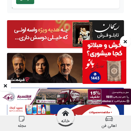
خانه
اهالی فن
مجله