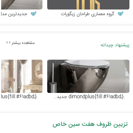
گروه معماری طراحان زیگورات
جدیدترین مدل‌
مشاهده بیشتر
پیشنهاد چیدانه
.dimondplus{fill:#61adbd;}
جدیدترین مدل‌های وال هنگ
.dimondplus{fill:#61adbd;}
تزیین ظروف هفت سین خاص