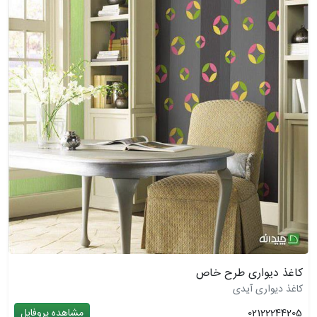
کاغذ دیواری طرح خاص
کاغذ دیواری آیدی
02122244205
مشاهده پروفایل