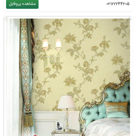
02122244205
مشاهده پروفایل