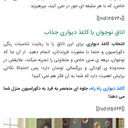
خاص، که با هر سلیقه ای جور در نمی آیند، بپرهیزید.
[[nid:125760]]
اتاق نوجوان با کاغذ دیواری جذاب
انتخاب کاغذ دیواری
برای این اتاق را با رعایت تناسبات رنگی
دکوراسیون
و حتما با مشورت فرزندتان، انجام دهید. از آن جا که
نوجوان، برهه ی سنی خاص و متفاوتی را تجربه می‎کند، علایقش در
محدوده ی کودکی و بزرگسالی نوسان دارد؛ پس احتمالا نکاتی
برایش اهمیت دارد که شما به آن فکر هم نمی کنید!
کاغذ دیواری راه راه
، جلوه ای منحصر به فرد به دکوراسیون منزل شما
می دهد!
[[nid:125764]]