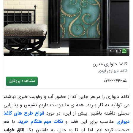
کاغذ دیواری مدرن
کاغذ دیواری آیدی
02122244205
مشاهده پروفایل
کاغذ دیواری را در هر جایی که از حضور آب و رطوبت خبری نباشد،
می توانید به کار ببرید. همه ی ما دوست داریم نشیمن و پذیرایی
مجللی داشته باشیم. پیش از این، در مورد
انواع طرح های کاغذ
دیواری
مناسب برای این فضا و
نکات مهم هنگام خرید
، با هم
صحبت کرده ایم. اما آیا تا به حال، به داشتن یک
اتاق خواب