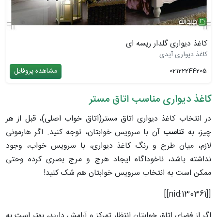
کاغذ دیواری گلدار ریسه ای
کاغذ دیواری آیدی
02122244205
مشاهده پروفایل
کاغذ دیواری مناسب اتاق مستر
در انتخاب کاغذ دیواری اتاق مستر(اتاق خواب اصلی)، قبل از هر
چیز، به
تناسب
آن با سرویس خوابتان، توجه کنید. اگر هارمونی
لازم، میان طرح و رنگ کاغذ دیواری، با سرویس خواب، وجود
نداشته باشد، ناخوداگاه ایجاد هرج و مرج بصری کرده وحتی
ممکن است به انتخاب سرویس خوابتان هم شک کنید!
[[nid:130361]]
اگر از فضای اتاق خوابتان انتظار تمرکز و آرامش دارید، بهتر است به