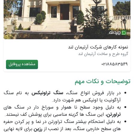
نمونه کارهای شرکت آرتیمان لند
گروه طرح و ساخت آرتیمان لند
02188583549
مشاهده پروفایل
توضیحات و نکات مهم
در بازار فروش انواع سنگ،
سنگ تراونیکس
به نام سنگ
آراگونیت یا اونیکس هم شهرت دارد.
به دلیل وجود سطح نا هموار و سوراخ دار در سنگ های
تراورتن
، این سنگ ها گزینه مناسبی برای پوشش کف نیستند.
به دلیل استحکام بیشتر سنگ تراورتن در نما و پر کردن حفره
های سطح خارجی سنگ، بعد از نصب از
رزین
برای لایه نهایی