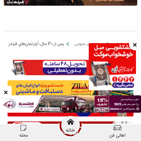
خانه
اهالی فن
مجله