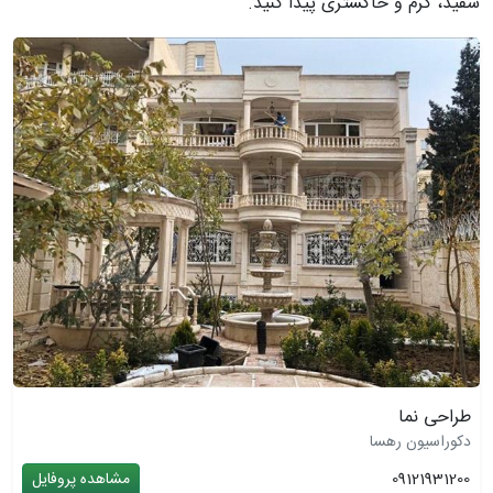
سفید، کرم و خاکستری پیدا کنید.
طراحی نما
دکوراسیون رهسا
09121931200
مشاهده پروفایل