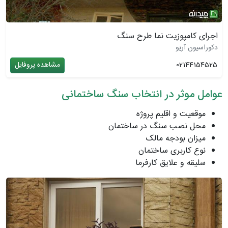
اجرای کامپوزیت نما طرح سنگ
دکوراسیون آریو
02144154525
مشاهده پروفایل
عوامل موثر در انتخاب سنگ ساختمانی
موقعیت و اقلیم پروژه
محل نصب سنگ در ساختمان
میزان بودجه مالک
نوع کاربری ساختمان
سلیقه و علایق کارفرما