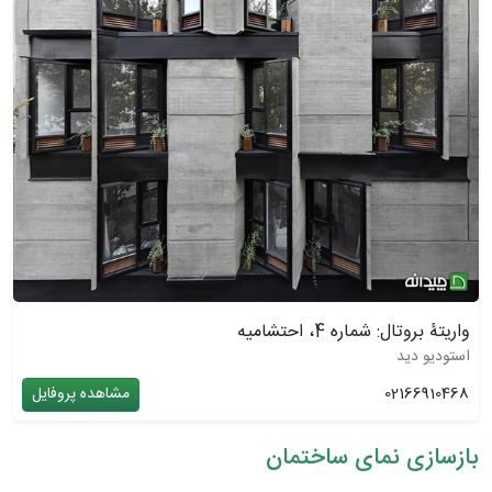
واریتۀ بروتال: شماره 4، احتشامیه
استودیو دید
02166910468
مشاهده پروفایل
بازسازی نمای ساختمان