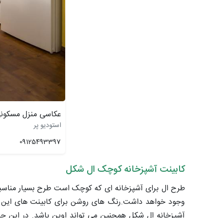
عکاسی منزل مسکون
استودیو پر
09125493397
کابینت آشپزخانه کوچک ال شکل
طرح ال برای آشپزخانه ای که کوچک است طرح بسیار مناسبی 
وجود خواهد داشت.رنگ های روشن برای کابینت های این مد
آشپزخانه ال شکل همچنین می تواند اوپن باشد. در این حا