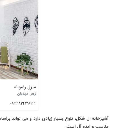
منزل رضوانه
زهرا مهدیان
08138243834
آشپزخانه ال شکل، تنوع بسیار زیادی دارد و می تواند براس
مناسب و ایده آل است.